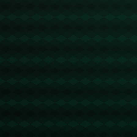
**2010年南非世界杯西班牙夺冠阵容：探寻胜利背后的力量*
2010年南非世界杯是足球史上一个难以忘怀的章节，而西
国际足球历史中写下了辉煌的一页。在本文中，我们将深入
*顶尖的球队阵容与战术*
在**2010年南非世界杯**上，西班牙队展现出了超凡的
对球的控制和不间断的传球，这一策略要求球员们具备极高
**伊克尔·卡西利亚斯**担任队长，以其稳健的守门技术
摧的防线。
*中场掌控比赛节奏*