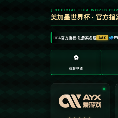
首页
公司简介
产品展示