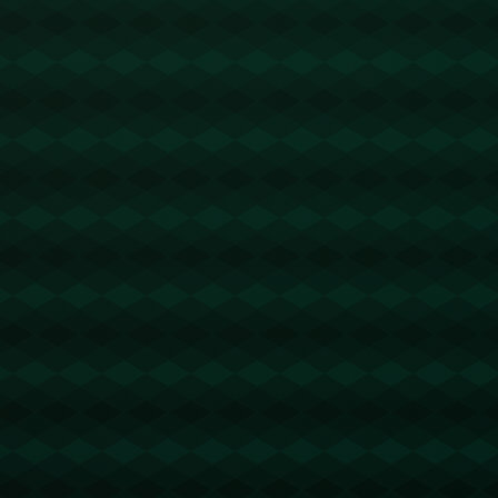
*
班牙夺冠之旅，更是成为球迷心中不朽的经典。这支团队不仅凭借连续性和
探索西班牙队的夺冠阵容，分析他们成功的关键因素。
技战术能力和团队合作精神。他们的**传控足球**风格，由主教练比森特
的技术水平和场上的冷静思考能力。
和丰富的比赛经验，为球队的后防线提供了坚实的保障。在防守上，身经百