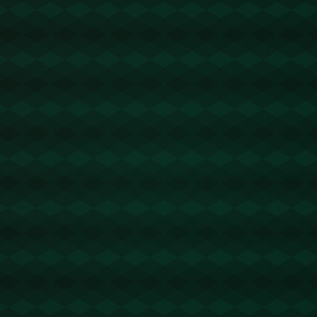
2010南非世界杯西班牙奪冠陣容.
发布时间：2026-08-07