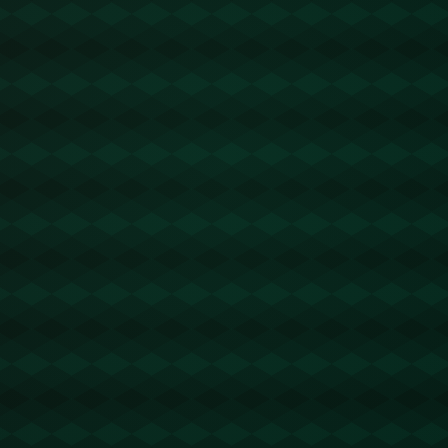
利奧特感受到了對自己表現的失望，期望能夠取得進
发布时间：2026-08-08