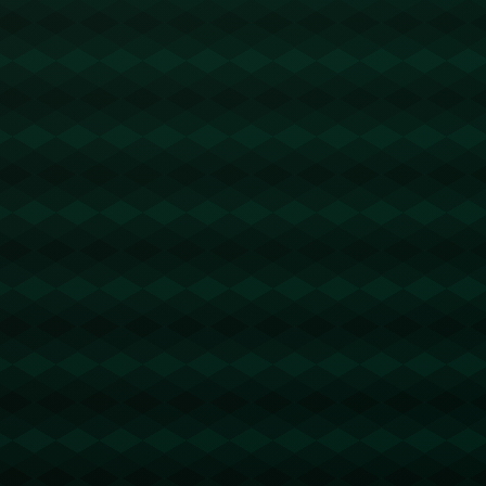
不佳而感到遗憾和失望。然而，正是这些情感成为了他们不断追求进步
希望，特别是**他对进球的渴望**。
力，视野开阔。然而在最近的几场比赛中，他似乎遇到了瓶颈，很难在
埃利奥特在接受采访时坦诚道：“每当比赛结束，我都会回看录像，分析自
。
向，还为他提供了**突破困局的动力源泉**。他意识到自己需要在训练
是对球队责任感的体现。他知道，每一个进球都有可能成为扭转战局、振奋