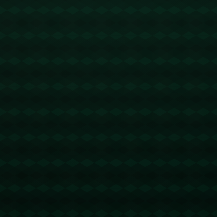
根据业内人士透露，曼联已与波切蒂诺进行了初步接触。这
一举动无疑引发了广泛讨论。**选择波切蒂诺**不仅仅是看
中他的足球理念，更在于他有能力将球队建设为一个整体，
而非依赖少数明星球员。