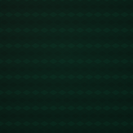
在足球运动中，一个强大的教练对球队的影响不言而喻。**
波切蒂诺**，这位前热刺主帅，以其**战术灵活**和**培养
年轻球员**的能力闻名。在他执教热刺期间，曾带领球队在
2018-2019赛季闯入欧冠决赛。这一壮举让他在全球范围内
赢得了赞誉，也使他成为了许多**顶级俱乐部**争相邀请的
对象。
对于曼联来说，当前局势似乎正好为改变创造了条件。目
前，索尔斯克亚与俱乐部的关系陷入紧张。尽管在他执教期
间，曼联取得了一些进步，但仍远未达到球迷和管理层的期
望。尤其是本赛季的联赛表现起伏不定，使得他面临的压力
与日俱增。