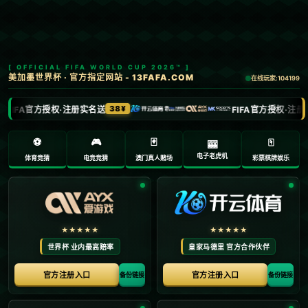
曝曼聯已接觸波切蒂諾 索爾斯克亞或將於近期