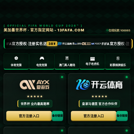
詹姆斯：甚至在东契奇加盟前，湖人就已经起