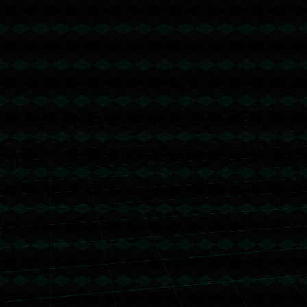
传递出了一个重要信号：这支球队无论面对何种局面，都有
能力重新掌控比赛，并将优势转化为胜利。
### **总结亮点：迪亚斯与努涅斯的完美组合**
路易斯·迪亚斯与达尔文·努涅斯的联合作用堪称本场比赛的
最大亮点。前者通过个人突破制造威胁，后者则利用门前嗅
觉和传球能力主导进攻，两人之间的默契逐渐提高。这种进
攻线上的多点开花，或许正是利物浦本赛季冲击多线桂冠的
重要砝码。
**关键词：利物浦、欧联杯、努涅斯、迪亚斯、逆转比赛**
上一篇：久保建英受傷，亞洲杯康復計劃仍在進行中！.
下一篇：太阳报：新球场项目进展缓慢，切尔西可能要离开斯坦福桥6年.