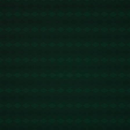
役却差点掀翻豪门。**比赛刚开场不久，林茨凭借一次精准
的定位球配合取得领先**，红军防线在这次防守中暴露出一
定的专注力问题。然而，强队的底蕴往往体现在逆境中的反
应，利物浦也很快调整心态，展开反击。
下半场，红军逐渐掌控比赛节奏。关键时刻，由努涅斯制造
威胁球，迫使对方后卫禁区内犯规。值得一提的是，这次机
会正是由路易斯·迪亚斯在前场的犀利突破创造的，他敏锐
的跑位和精准的传球为利物浦扳平比分打造了基础。迪亚斯
的**速度与技术**再一次证明了他在克洛普体系中的重要
性。
### **努涅斯状态火热，传射建功锁定胜局**
如果说迪亚斯的造点为利物浦点燃反击之火，那么达尔文·
努涅斯的全场表现则直接决定了比赛的走向。**站在点球点
前的努涅斯冷静罚中，为球队扳平比分**——这是他本赛季