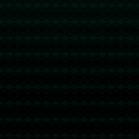
欧联前景充满期待。在欧冠赛场缺席一年的他们，希望通过
欧联的冠军直通下赛季欧冠，同时再将球队的欧战荣誉簿填
上浓墨重彩的一笔。
随着强敌如罗马和勒沃库森相继在小组赛首轮获胜，利物浦
在欧联的真正考验可能尚未到来。但本场比赛的逆转，已经