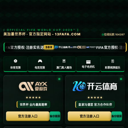
23／24賽季歐聯第1輪林茨1-3利物浦 迪亞斯造