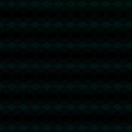
**案例分析：詹姆斯的领袖责任**