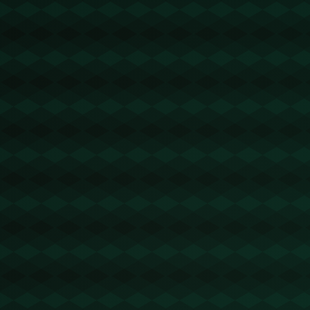
詹姆斯关键失