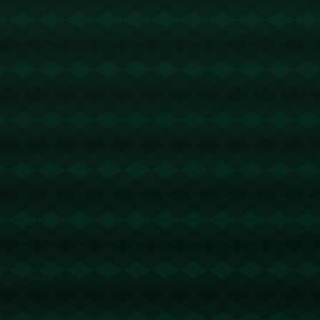
现了一个至关重要的失误，直接影响了比赛的最终结果。这次失误堪称
迷感到惋惜。