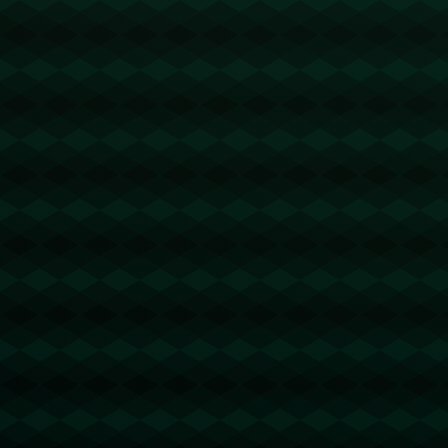
三位得分满分的球员成为了湖人在这场比赛中最耀眼的明星
在比赛中奠定了自己的不可替代性。他们的表现让人看到了