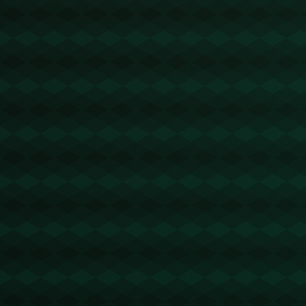
**詹姆斯关键失误！湖人117-119惜败公牛：赛后评分背后的
在一场充满戏剧性的NBA比赛中，湖人以117-119惜
人队中仅有**3人得到满分**，2人表现合格，而4人的表
**比赛回顾：詹姆斯的关键失误**