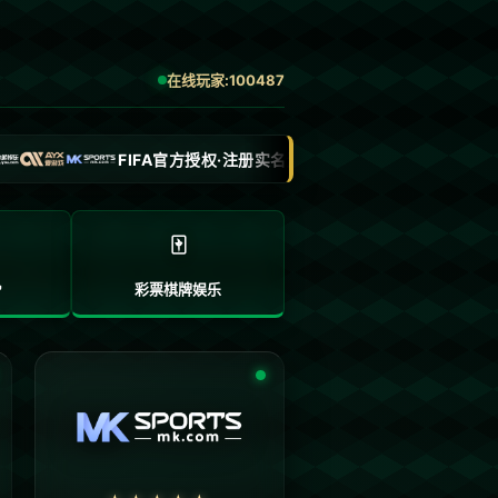
咨询热线
0371-7114090