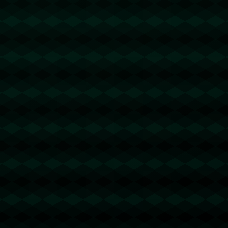
键比赛中脱颖而出，他们显然还有许多地方需要提升。未来的
如，某员本应是内线的铁闸，却在比赛中屡屡遭到对手突破；
造成困扰。