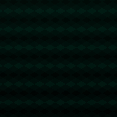
然没有亮点，但也无功无过。稳定的发挥在长赛季固然重要，但要在关
力。
在关键时刻未能挺身而出，一定程度上削弱了湖人队的整体竞争力。例
状态如不及时调整，不仅会影响到球员个人的心态，也对球队的战术安排