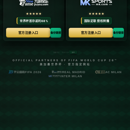
发布时间：2026-08-09
**前言：**
在现代快节奏的生活中，人们总是忙于工作和学习，常常忽
视了生活中的细微乐趣。然而，当我们在寒冷的12月27日停
下脚步，投入于一场“小球时刻”的活动中，我们能发现那些
小球滚动之间蕴藏的宁静力量和快乐。**“小球时刻”**不仅
仅是一场游戏，它更是一种启发，使我们在繁忙的生活中找
到一片心灵的净土。
### 主题探索：从“小球时刻”看小球运动的魅力