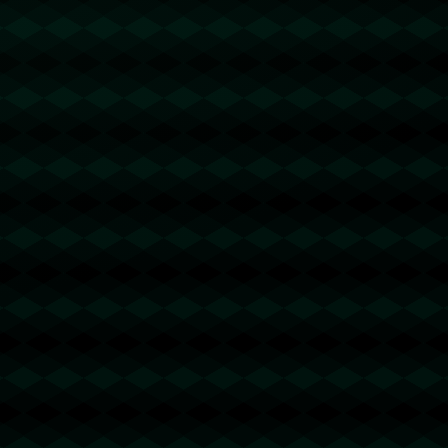
从中获取的经验教训使他在技术上愈发成熟，也更具战术灵活
勇敢追求自己的羽球梦想，相信通过不懈努力，每个人都有机
的较量。在艾迪尔的故事中，我们看到了一名优秀运动员的成