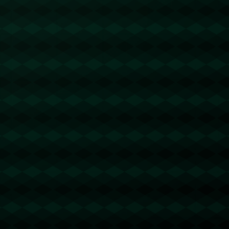
中，艾迪尔无疑是一个备受关注的名字。他在过去的赛季中展
对他来说不仅是一个比赛，更是一块检验其全面实力的重要试
的技战术水平。在前期的准备阶段，艾迪尔更是着重提升了体
技能力，更要有出色的临场发挥。他通过细致的对手分析、策