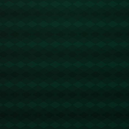
球超级100赛｜ 立志高目标盼表现更好 艾迪尔追逐世界
发布时间：2026-08-08