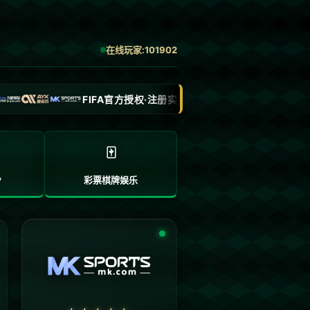
咨询热线
0371-7114090