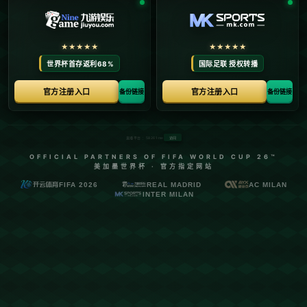
兹联VS米尔沃尔.
发布时间：2026-08-06
**【原创】足球赛事周六003英足总杯推荐：利兹联VS米尔
沃尔**