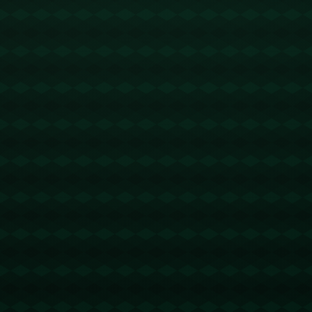
**主题：利兹联VS米尔沃尔——技战术和心理博弈的对决
**
**利兹联**，作为近年来在英超以及英冠赛场上表现稳健的
球队，一直以来以其快速多变的打法和紧密的整体防守而闻
名。不过，在新赛季中，利兹联的表现略显起伏，其进攻端
的效率和防守端的稳定性都受到了挑战。因此，如何在主场
充分发挥**主场优势**，更好地利用球场空间，是主教练的
重要课题。
反观**米尔沃尔**，作为一支在英冠联赛中屡有出色表现的
球队，虽然在整体实力上稍显逊色于利兹联，但其扎实的防