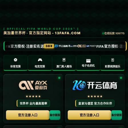
【原创】足球赛事周六003英足总杯推荐：利