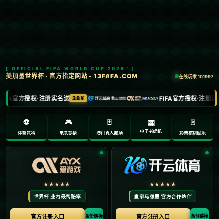
东京马拉松3月举行：要求选手在开赛前一直