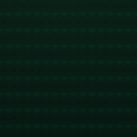
对于长跑爱好者而言，**起跑前的准备工作**是赛事表现的
重要环节。而戴口罩是否会对选手造成身体或心理上的不适
呢？根据日本一家专业体育机构的研究显示，短时间佩戴口
罩所产生的呼吸阻力是可控的，但极端寒冷或高温的天气可
能会增加不适感。