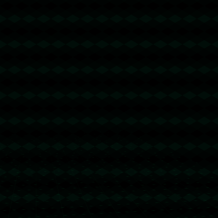
---
### **后疫情时代的新起点**
从东京马拉松的这项新规可以看出，全球性马拉松比赛正在
尝试平衡**体育竞技**与**公共健康**之间的关系。尽管这
一规定可能为选手带来一定挑战，但其背后所传递的责任感
却受到广泛认可。对于每一位参赛者而言，东京马拉松不仅
是一个追逐极限、挑战自我的舞台，更是后疫情时代**集体
恢复信心与秩序的象征**。
**关键词：东京马拉松、3月赛事、口罩规定、防疫措施、
体育竞技、后疫情防控**