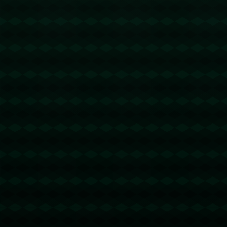
唱会、展览会等人群密集活动场所也在不断尝试新增防疫要
求。**严格执行卫生安全**不仅保障了参赛者和观众的利
益，还增强了公众对赛事主办方的信任度。
同时，这种新规可能引发选手个人装备的进化。例如，许多
公司已开发出**适宜运动的高透气性口罩**，专门为热爱户
外活动的人群设计。这些创新产品可能成为参赛选手的“秘
密武器”，不仅提高舒适度，还帮助缓解心理压力。
### **选手准备：面对新规如何调整状态？**
**东京马拉松的报名选手可以提前通过适应性训练来应对这
一变化**。例如，选手可尝试在日常跑步训练前佩戴口罩以
熟悉感受，同时逐步调整心肺功能。案例显示，去年一位印
度籍选手通过此方法解决了在高湿度环境中戴口罩训练的困
难。他坦言：“刚开始确实不习惯，但几周后发现身体逐渐
能够适应，比赛当天压力就小了很多。”