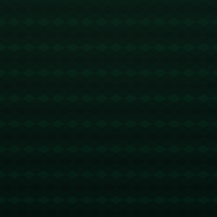
的阿方索·戴维斯，加拿大的球队战术更加富有侵略性和创
造力。这支球队正在努力用实际表现证明，北美足球的未来
同样值得期待。
尤其在面对强敌时，加拿大常常展现出强大的**韧性**以及
**快速反击能力**，使其成为不可轻视的对手。在此次美洲
杯揭幕战中，加拿大势必希望通过与阿根廷的交锋积累更多
经验，同时也期待创造冷门。
---
### **战术分析：阿根廷与加拿大的强弱对比**