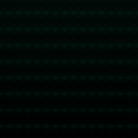
而加拿大的优势则在于速度与防守反击的效率。作为经验较
少的国际球队，加拿大的反击战术可能会对阿根廷产生意想
不到的威胁。阿方索·戴维斯和乔纳森·戴维这样的球员，**
无论是加速突破还是射门时机把握**，都有明显的提升。
---
### **梅西效应：阿根廷最致命的“武器”**
梅西不仅是阿根廷队的灵魂人物，更是这支球队在心理层面
的最大保障。在个人技术层面，他凭借**精准的任意球**、
**敏锐的大局观**和决定比赛胜负的能力，能够在任何时候
打破僵局。此外，梅西多次率领球队在压力下迎难而上，对
手必须为此倍加留意。熟悉梅西动态的球迷或许还记得，他