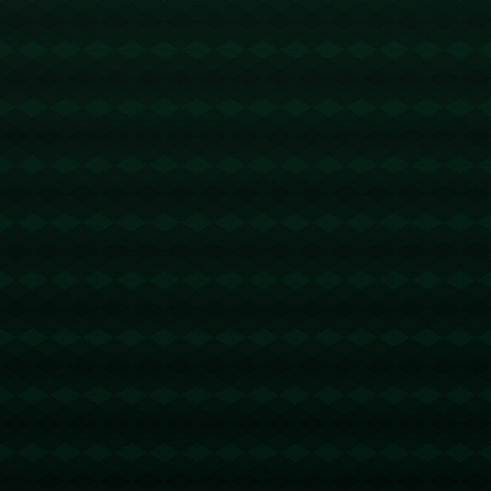
而太阳队的**布克**也毫不逊色，亮眼的数据——28分和10
次助攻，显示了他作为顶级得分后卫的绝对实力。布克无论
是在关键时刻的三分球外线出手，还是在高压下的罚球线稳
定，都发挥得淋漓尽致。
### 比赛过程及关键时刻