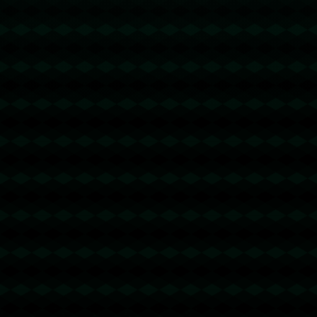
这场比赛值得篮球分析师们反复研究。*莫兰特*全场命中率
高达55%，展现其高效进攻能力；而**布克**则是在各个位
置都有出众表现，尤其是三分球命中率达到了惊人的48%。
另外，灰熊队全场助攻数多达25次，充分体现团队配合；而
太阳队在篮板球上占据一定优势，但关键时刻的失误是导致
输球的关键因素。