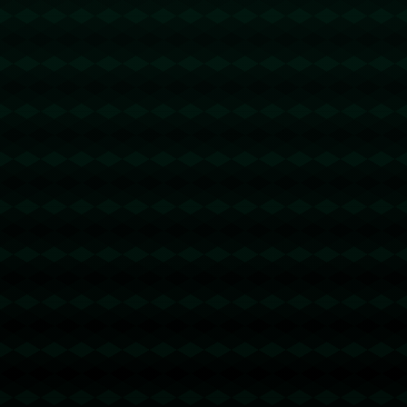
### 结论