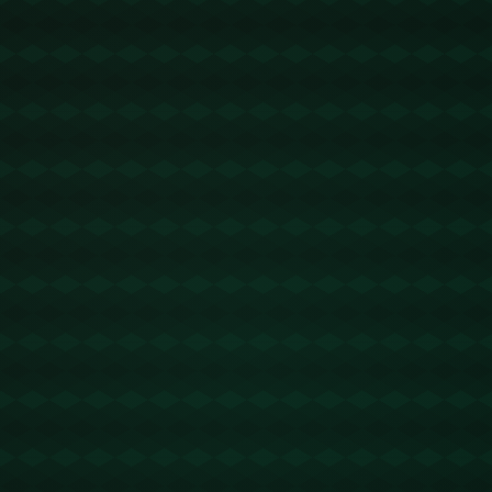
和克莱·汤普森（Klay Thompson）为核心，这对后卫搭档让
球队在进攻端极具威胁。然而，**在防守端和关键球员体能
分配上，勇士队一直以来略显薄弱**。吉米·巴特勒的加
盟，正是为弥补这一短板的重要一步。
#### 巴特勒的作用
作为一个全能球员，巴特勒无论在防守还是进攻端都有着极
高的水准。他在场上的顽强斗志和出色的防守能力，对勇士
队整体防守水平的提升起到了至关重要的作用。不仅如此，
在关键时刻，巴特勒常常扮演着团队领袖的角色，在比赛关
键时刻，总能用他的经验和技术帮助球队度过难关。
#### 数据不会说谎