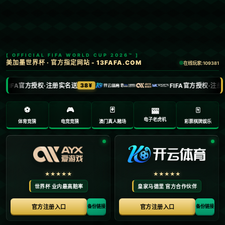
对不起，我错了！一直不看好巴特勒加盟勇士